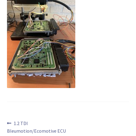
Bericht
Vorig
1.2 TDI
bericht:
Bleumotion/Ecomotive ECU