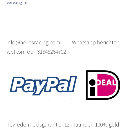
navigatie
vervangen
info@heliosracing.com —— Whatsapp berichten
welkom op +31645264702
Tevredenheidsgarantie! 12 maanden 100% geld