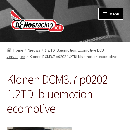
Ga
Ga
Menu
door
naar
naar
de
navigatie
inhoud
Webshop
Home
Nieuws
1.2 TDI Bleumotion/Ecomotive ECU
vervangen
Klonen DCM3.7 p0202 1.2TDI bluemotion ecomotive
Over Helios Racing
Contact opnemen
Klonen DCM3.7 p0202
Subme
Diensten
1.2TDI bluemotion
uitvou
ecomotive
Software service voor garages
Nieuws