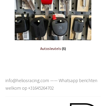
Autosleutels
(5)
info@heliosracing.com —— Whatsapp berichten
welkom op +31645264702