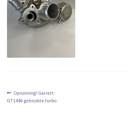
Bericht
Vorig
Opruiming! Garrett
bericht:
GT1446 gebruikte turbo
navigatie