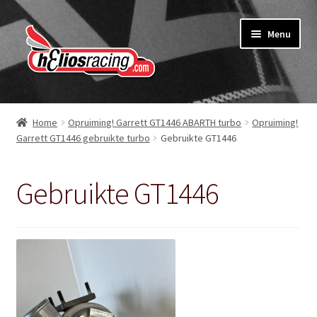
Ga
Ga
Menu
door
naar
naar
de
navigatie
inhoud
Webshop
Home
Opruiming! Garrett GT1446 ABARTH turbo
Opruiming!
Garrett GT1446 gebruikte turbo
Gebruikte GT1446
Over Helios Racing
Contact opnemen
Gebruikte GT1446
Subme
Diensten
uitvou
Software service voor garages
Nieuws