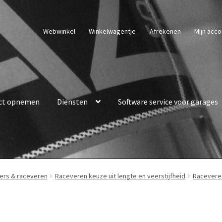
Webwinkel
Winkelwagentje
Afrekenen
Mijn acco
ct opnemen
Diensten
Software service voor garages
ers & raceveren
Raceveren keuze uit lengte en veerstijfheid
Raceveren