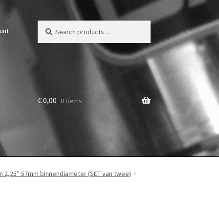
Zoeken
Zoek
unt
voor:
€
0,00
0 items
 2,25″ 57mm binnendiameter (SET van twee)