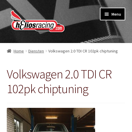
Ga
Ga
Menu
door
naar
naar
de
navigatie
inhoud
Webshop
Home
Diensten
Volkswagen 2.0 TDI CR 102pk chiptuning
Over Helios Racing
Volkswagen 2.0 TDI CR
Contact opnemen
102pk chiptuning
Subme
Diensten
uitvou
Software service voor garages
Nieuws