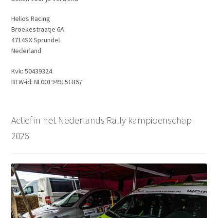
Helios Racing
Broekestraatje 6A
4714SX Sprundel
Nederland
Kvk: 50439324
BTW-id: NL001949151B67
Actief in het Nederlands Rally kampioenschap
2026