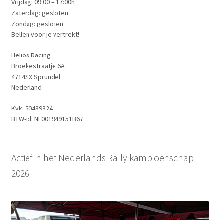
Vrijdag: 09:00 – 17:00h
Zaterdag: gesloten
Zondag: gesloten
Bellen voor je vertrekt!
Helios Racing
Broekestraatje 6A
4714SX Sprundel
Nederland
Kvk: 50439324
BTW-id: NL001949151B67
Actief in het Nederlands Rally kampioenschap
2026