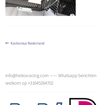
Bericht
Vorig
Karbonius Nederland
bericht:
navigatie
info@heliosracing.com —— Whatsapp berichten
welkom op +31645264702