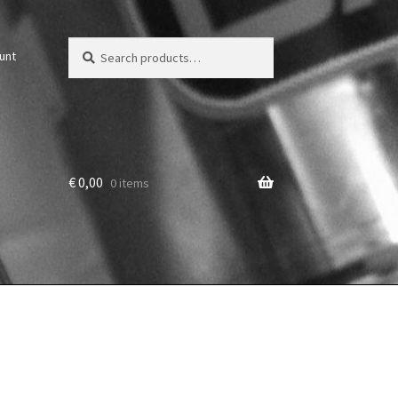
Zoeken
Zoek
unt
voor:
€
0,00
0 items