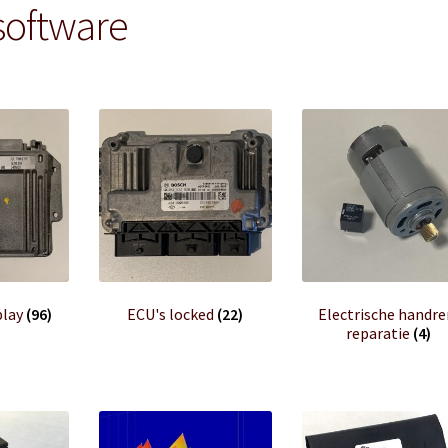
software
play
(96)
ECU's locked
(22)
Electrische handr
reparatie
(4)