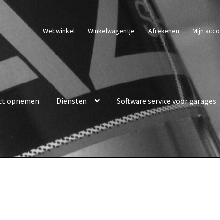
Webwinkel
Winkelwagentje
Afrekenen
Mijn acco
ct opnemen
Diensten
Software service voor garages