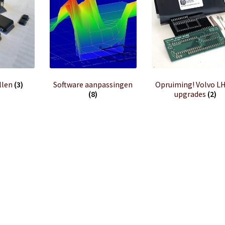
llen
(3)
Software aanpassingen
Opruiming! Volvo LH
(8)
upgrades
(2)