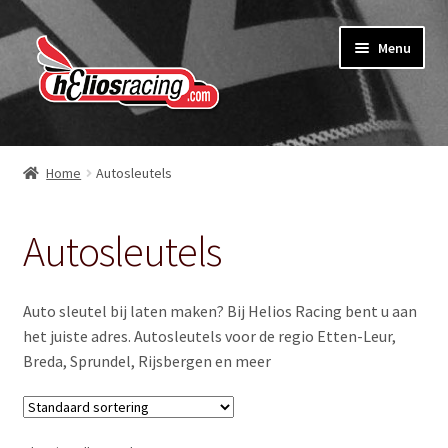
Ga
Ga
Menu
door
naar
naar
de
navigatie
inhoud
Webshop
Home
Autosleutels
Over Helios Racing
Autosleutels
Contact opnemen
Subme
Diensten
Auto sleutel bij laten maken? Bij Helios Racing bent u aan
uitvou
het juiste adres. Autosleutels voor de regio Etten-Leur,
Software service voor garages
Breda, Sprundel, Rijsbergen en meer
Nieuws