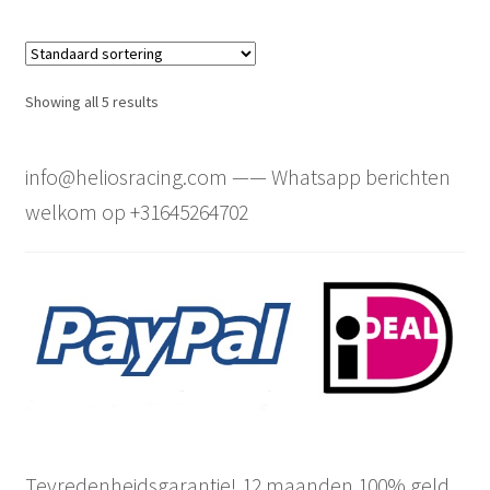
Showing all 5 results
info@heliosracing.com —— Whatsapp berichten
welkom op +31645264702
Tevredenheidsgarantie! 12 maanden 100% geld