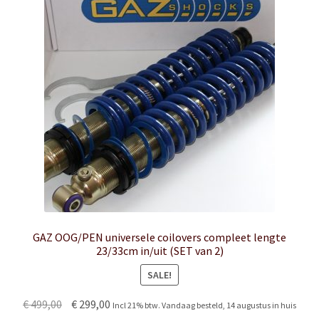
options
may
be
chosen
on
the
product
page
GAZ OOG/PEN universele coilovers compleet lengte
23/33cm in/uit (SET van 2)
SALE!
Original
Current
€
499,00
€
299,00
Incl 21% btw. Vandaag besteld, 14 augustus in huis