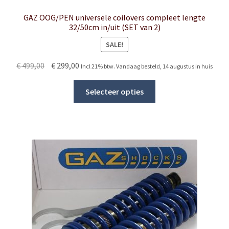
GAZ OOG/PEN universele coilovers compleet lengte
32/50cm in/uit (SET van 2)
SALE!
Original
Current
€
499,00
€
299,00
Incl 21% btw. Vandaag besteld, 14 augustus in huis
price
price
This
was:
is:
Selecteer opties
product
€ 499,00.
€ 299,00.
has
multiple
variants.
The
options
may
be
chosen
on
the