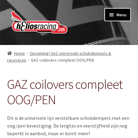
Ga
Ga
Menu
door
naar
naar
de
navigatie
inhoud
Webshop
Home
Opruiming! GAZ universele schokdempers &
raceveren
GAZ coilovers compleet OOG/PEN
Over Helios Racing
Contact opnemen
GAZ coilovers compleet
Subme
Diensten
OOG/PEN
uitvou
Software service voor garages
Dit is de universele lijn verstelbare schokdempers met een
oog/pen bevestiging. De lengtes en veerstijfheid zijn nog
Nieuws
beperkt in aanbod, maar er komt meer!