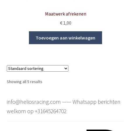
product
page
Maatwerk afrekenen
€
1,00
Toevoegen aan winkelwagen
Showing all 5 results
info@heliosracing.com —— Whatsapp berichten
welkom op +31645264702