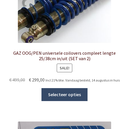
product
page
GAZ OOG/PEN universele coilovers compleet lengte
25/38cm in/uit (SET van 2)
SALE!
Original
Current
€
499,00
€
299,00
Incl 21% btw. Vandaag besteld, 14 augustus in huis
price
price
This
was:
is:
Selecteer opties
product
€ 499,00.
€ 299,00.
has
multiple
variants.
The