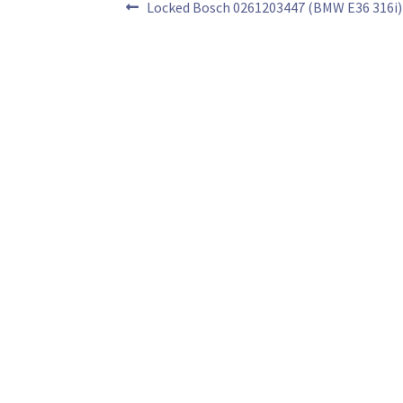
Bericht
Vorig
Locked Bosch 0261203447 (BMW E36 316i)
bericht:
navigatie