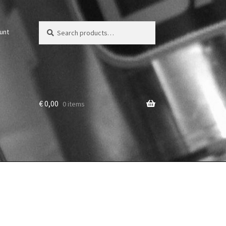
Zoeken
Zoek
unt
voor:
€
0,00
0 items