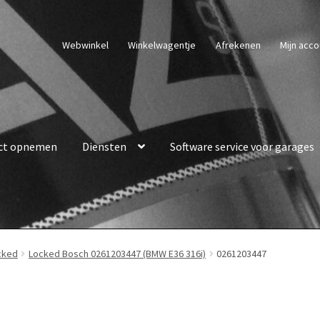
Webwinkel
Winkelwagentje
Afrekenen
Mijn acco
ct opnemen
Diensten
Software service voor garages
cked
Locked Bosch 0261203447 (BMW E36 316i)
0261203447