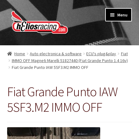
Ga
Ga
Menu
door
naar
naar
de
navigatie
inhoud
Webshop
Home
Auto electronica & software
ECU's plug&play
Fiat
IMMO OFF Magneti Marelli 51827440 (Fiat Grande Punto 1.4 16v)
Over Helios Racing
Fiat Grande Punto IAW 5SF3.M2 IMMO OFF
Contact opnemen
Fiat Grande Punto IAW
Subme
Diensten
uitvou
5SF3.M2 IMMO OFF
Software service voor garages
Nieuws