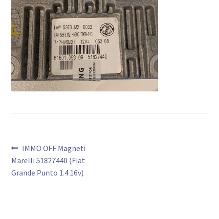
Bericht
Vorig
IMMO OFF Magneti
bericht:
Marelli 51827440 (Fiat
navigatie
Grande Punto 1.4 16v)