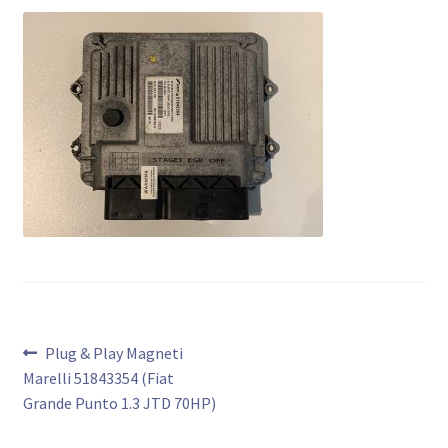
Bericht
Vorig
Plug & Play Magneti
bericht:
Marelli 51843354 (Fiat
navigatie
Grande Punto 1.3 JTD 70HP)