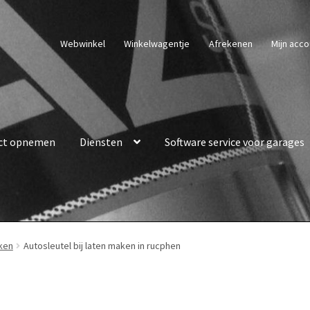
Webwinkel
Winkelwagentje
Afrekenen
Mijn acco
ct opnemen
Diensten
Software service voor garages
aken
Autosleutel bij laten maken in rucphen