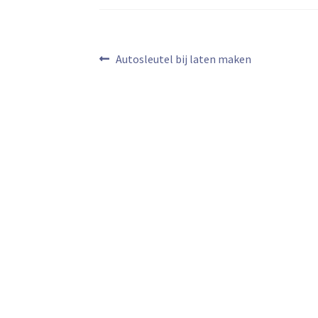
Bericht
Vorig
Autosleutel bij laten maken
bericht:
navigatie