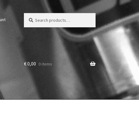
Zoeken
Zoek
unt
voor:
€
0,00
0 items