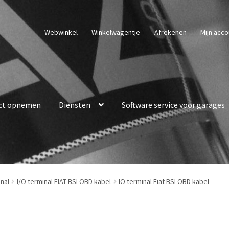
Webwinkel
Winkelwagentje
Afrekenen
Mijn acco
ct opnemen
Diensten
Software service voor garages
inal
I/O terminal FIAT BSI OBD kabel
IO terminal Fiat BSI OBD kabel