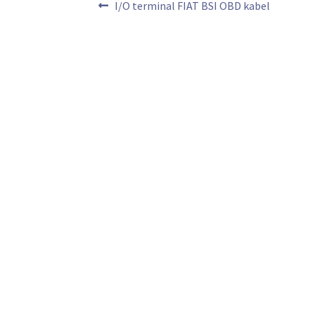
Bericht
Vorig
I/O terminal FIAT BSI OBD kabel
bericht:
navigatie