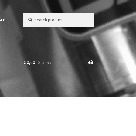
Zoeken
Zoek
unt
voor:
€
0,00
0 items