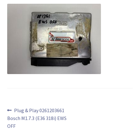
Bericht
Vorig
Plug & Play 0261203661
bericht:
Bosch M1.7.3 (E36 318i) EWS
navigatie
OFF