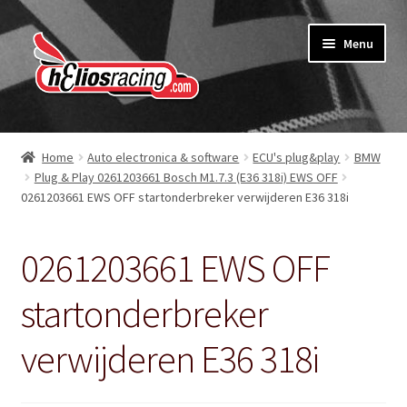
Ga
Ga
Menu
door
naar
naar
de
navigatie
inhoud
Webshop
Home
Auto electronica & software
ECU's plug&play
BMW
Plug & Play 0261203661 Bosch M1.7.3 (E36 318i) EWS OFF
Over Helios Racing
0261203661 EWS OFF startonderbreker verwijderen E36 318i
Contact opnemen
0261203661 EWS OFF
Subme
Diensten
uitvou
startonderbreker
Software service voor garages
verwijderen E36 318i
Nieuws