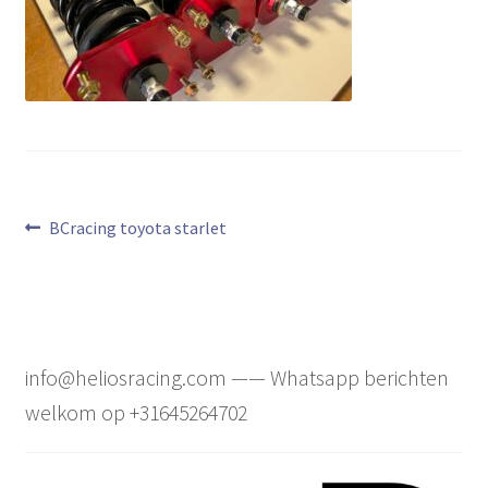
Bericht
Vorig
BCracing toyota starlet
bericht:
navigatie
info@heliosracing.com —— Whatsapp berichten
welkom op +31645264702