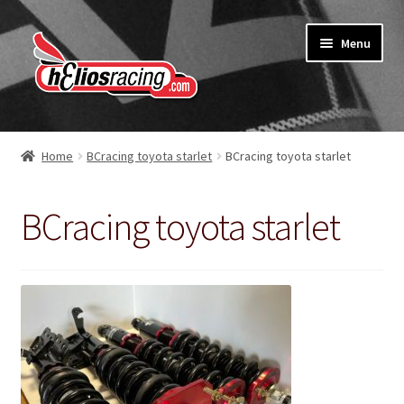
Ga
Ga
Menu
door
naar
naar
de
navigatie
inhoud
Webshop
Home
BCracing toyota starlet
BCracing toyota starlet
Over Helios Racing
BCracing toyota starlet
Contact opnemen
Subme
Diensten
uitvou
Software service voor garages
Nieuws