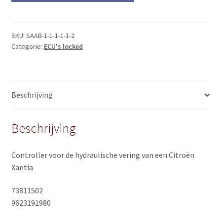
73811502
Citroën
Xantia
SKU:
SAAB-1-1-1-1-1-2
Categorie:
ECU's locked
quantity
Beschrijving
Beschrijving
Controller voor de hydraulische vering van een Citroën
Xantia
73811502
9623191980