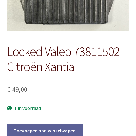
Locked Valeo 73811502
Citroën Xantia
€
49,00
1 in voorraad
Locked
Toevoegen aan winkelwagen
Valeo