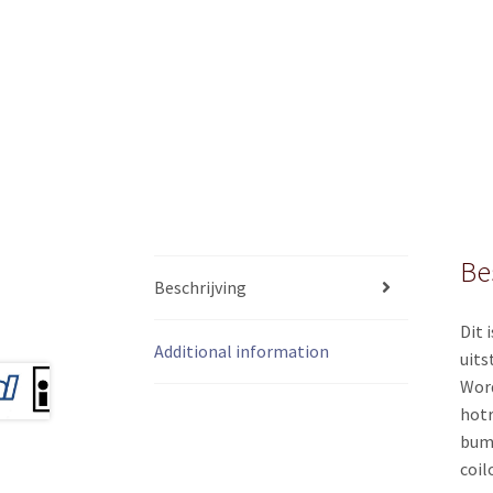
Be
Beschrijving
Dit 
Additional information
uits
Word
hotr
bump
coil