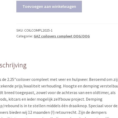
GAZ
Toevoegen aan winkelwagen
OOG/OOG
universele
coilovers
compleet
SKU:
COILCOMPL2025-1
Categorie:
GAZ coilovers compleet OOG/OOG
lengte
23/33cm
in/uit
(SET
van
schrijving
2)
quantity
is de 2.25″coilover compleet met veer en hulpveer. Beroemd om zij
tekende prijs/kwaliteit verhouding. Hoogte en demping verstelbaa
t breed toegepast, zowel voor de achteras van een oldtimer, als
ods, kitcars en ieder mogelijk zelfbouw project. Demping
/rebound is in te stellen middels één draaiknop. Speciaal voor de
overs bieden wij 12 maanden (!) retourrecht. Zijn de dempers