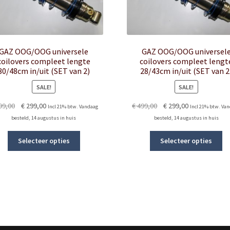
GAZ OOG/OOG universele
GAZ OOG/OOG universel
coilovers compleet lengte
coilovers compleet lengt
30/48cm in/uit (SET van 2)
28/43cm in/uit (SET van 2
SALE!
SALE!
Original
Current
Original
Current
99,00
€
299,00
€
499,00
€
299,00
Incl 21% btw. Vandaag
Incl 21% btw. Va
price
price
price
price
besteld, 14 augustus in huis
besteld, 14 augustus in huis
was:
is:
was:
is:
This
Th
€ 499,00.
€ 299,00.
€ 499,00.
€ 299,00.
Selecteer opties
Selecteer opties
product
pr
has
ha
multiple
mu
variants.
va
The
Th
options
op
may
m
be
b