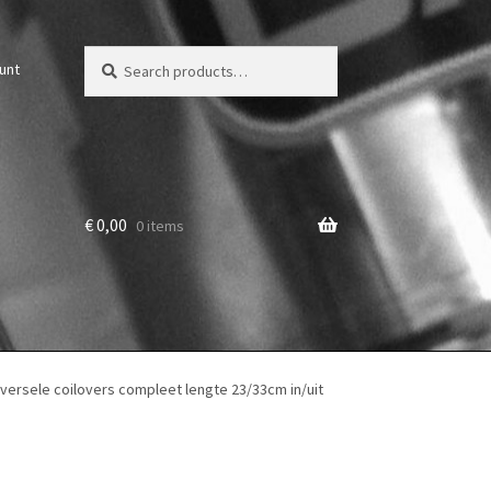
Zoeken
Zoek
unt
voor:
€
0,00
0 items
rsele coilovers compleet lengte 23/33cm in/uit