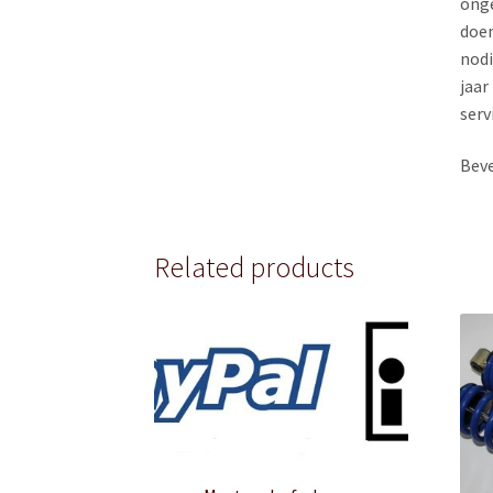
onge
doen
nodi
jaar
serv
Bev
Related products