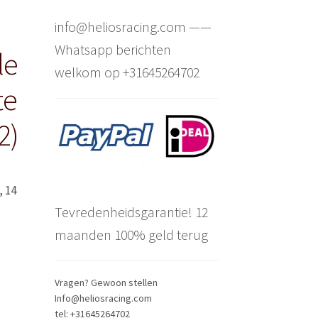
info@heliosracing.com ——
Whatsapp berichten
le
welkom op +31645264702
te
2)
, 14
Tevredenheidsgarantie! 12
maanden 100% geld terug
Vragen? Gewoon stellen
Info@heliosracing.com
tel: +31645264702