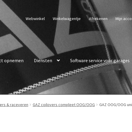
Webwinkel
Winkelwagentje
Afrekenen
Mijn acco
ct opnemen
Diensten
Software service voor garages
ers & raceveren
GAZ coilovers compleet OOG/OOG
GAZ OOG/OOG unive