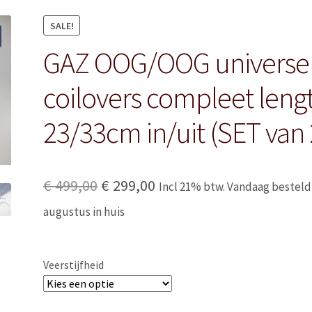
SALE!
GAZ OOG/OOG universe
coilovers compleet leng
23/33cm in/uit (SET van 
Original
Current
€
499,00
€
299,00
Incl 21% btw. Vandaag besteld
price
price
augustus in huis
was:
is:
€ 499,00.
€ 299,00.
Veerstijfheid