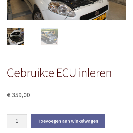
Gebruikte ECU inleren
€
359,00
Gebruikte
Toevoegen aan winkelwagen
ECU
inleren