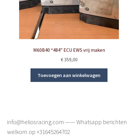
M60B40 “484” ECU EWS vrij maken
€
359,00
Toevoegen aan winkelwagen
info@heliosracing.com —— Whatsapp berichten
welkom op +31645264702