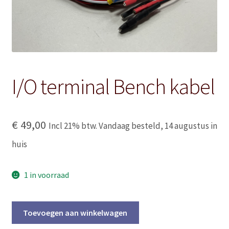
I/O terminal Bench kabel
€
49,00
Incl 21% btw. Vandaag besteld, 14 augustus in
huis
1 in voorraad
I/O
Toevoegen aan winkelwagen
terminal