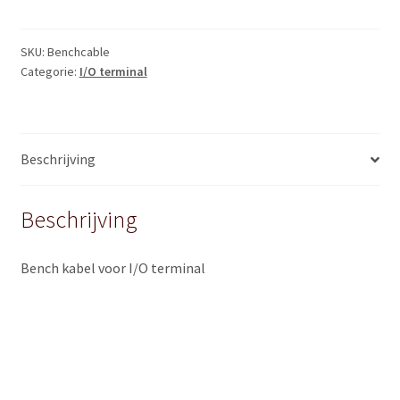
Bench
kabel
quantity
SKU:
Benchcable
Categorie:
I/O terminal
Beschrijving
Beschrijving
Bench kabel voor I/O terminal