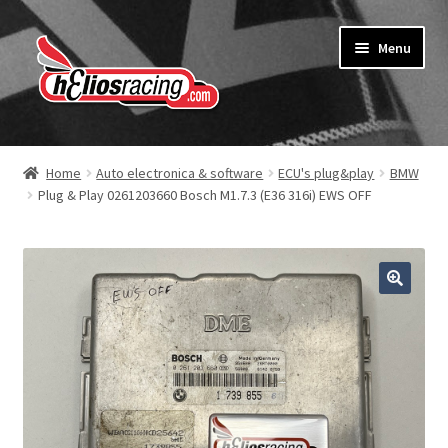
Ga
Ga
Menu
door
naar
naar
de
navigatie
inhoud
Webshop
Home
Auto electronica & software
ECU's plug&play
BMW
Plug & Play 0261203660 Bosch M1.7.3 (E36 316i) EWS OFF
Over Helios Racing
Contact opnemen
Subme
Diensten
uitvou
Software service voor garages
Nieuws