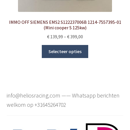
IMMO OFF SIEMENS EMS2 S122237006B 1214-7557395-01
(Mini cooper S 125kw)
Price
€
139,99
–
€
399,00
range:
This
€ 139,99
Selecteer opties
product
through
has
€ 399,00
multiple
variants.
The
options
info@heliosracing.com —— Whatsapp berichten
may
welkom op +31645264702
be
chosen
on
the