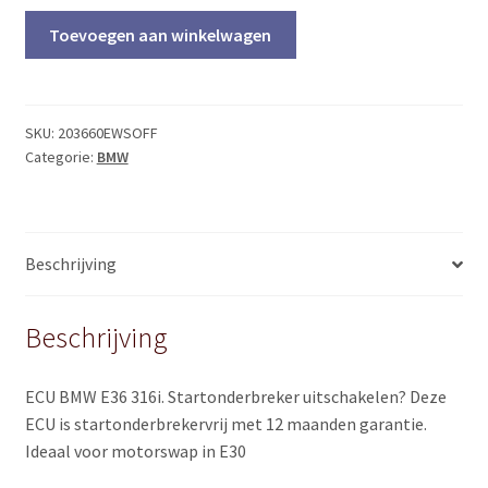
Plug
Toevoegen aan winkelwagen
&
Play
0261203660
Bosch
SKU:
203660EWSOFF
Categorie:
BMW
M1.7.3
(E36
316i)
EWS
Beschrijving
OFF
quantity
Beschrijving
ECU BMW E36 316i. Startonderbreker uitschakelen? Deze
ECU is startonderbrekervrij met 12 maanden garantie.
Ideaal voor motorswap in E30