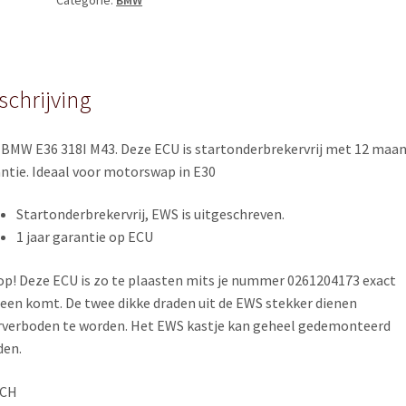
Categorie:
BMW
M43
(E36
318i)
EWS
OFF
schrijving
quantity
BMW E36 318I M43. Deze ECU is startonderbrekervrij met 12 maa
ntie. Ideaal voor motorswap in E30
Startonderbrekervrij, EWS is uitgeschreven.
1 jaar garantie op ECU
op! Deze ECU is zo te plaasten mits je nummer 0261204173 exact
een komt. De twee dikke draden uit de EWS stekker dienen
verboden te worden. Het EWS kastje kan geheel gedemonteerd
den.
CH