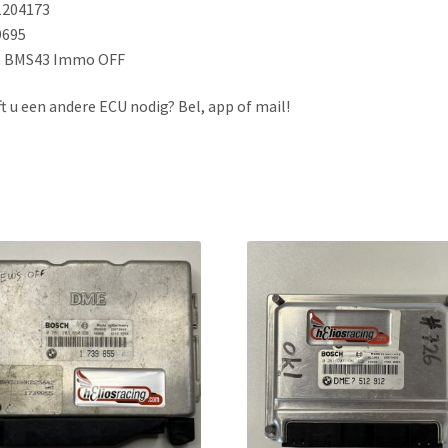
1204173
9695
 BMS43 Immo OFF
t u een andere ECU nodig? Bel, app of mail!