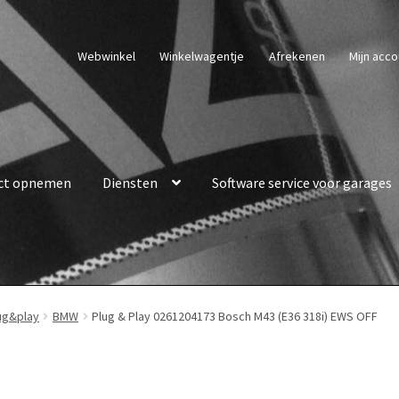
Webwinkel
Winkelwagentje
Afrekenen
Mijn acco
ct opnemen
Diensten
Software service voor garages
ug&play
BMW
Plug & Play 0261204173 Bosch M43 (E36 318i) EWS OFF