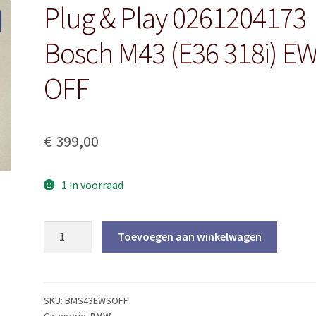
Plug & Play 0261204173
Bosch M43 (E36 318i) E
OFF
€
399,00
1 in voorraad
Plug
Toevoegen aan winkelwagen
&
Play
0261204173
Bosch
SKU:
BMS43EWSOFF