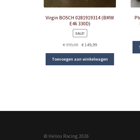
Virgin BOSCH 0281919314 (BMW
Pl
E46 330D)
SALE!
Original
Current
€
399,00
€
149,99
price
price
was:
is:
Toevoegen aan winkelwagen
€ 399,00.
€ 149,99.
© Helios Racing 2026