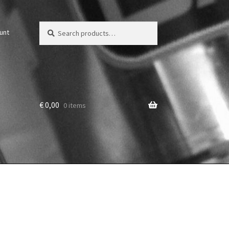
Zoeken
Zoek
unt
voor:
€
0,00
0 items