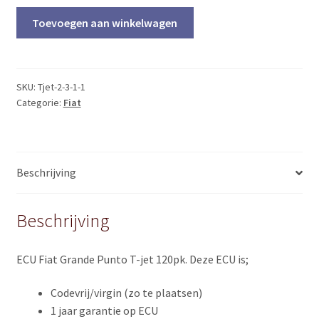
Plug
Toevoegen aan winkelwagen
&
Play
BOSCH
51804729
SKU:
Tjet-2-3-1-1
Categorie:
Fiat
(Grande
Punto
T-
jet)
Beschrijving
quantity
Beschrijving
ECU Fiat Grande Punto T-jet 120pk. Deze ECU is;
Codevrij/virgin (zo te plaatsen)
1 jaar garantie op ECU