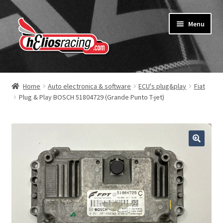
Ga
Ga
Menu
door
naar
naar
de
navigatie
inhoud
Webshop
Home
Auto electronica & software
ECU's plug&play
Fiat
Plug & Play BOSCH 51804729 (Grande Punto T-jet)
Over Helios Racing
Contact opnemen
Subme
Diensten
uitvou
Software service voor garages
Nieuws