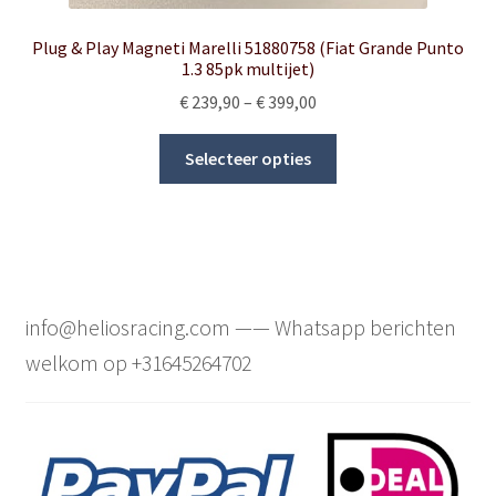
Plug & Play Magneti Marelli 51880758 (Fiat Grande Punto
1.3 85pk multijet)
Price
€
239,90
–
€
399,00
range:
This
€ 239,90
Selecteer opties
product
through
has
€ 399,00
multiple
variants.
The
options
info@heliosracing.com —— Whatsapp berichten
may
welkom op +31645264702
be
chosen
on
the
product