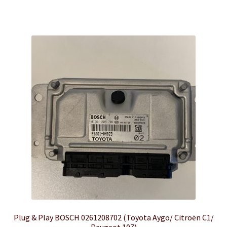
has
€ 399,00
multiple
variants.
The
options
may
be
chosen
on
the
product
page
Plug & Play BOSCH 0261208702 (Toyota Aygo/ Citroën C1/