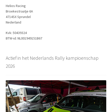
Helios Racing
Broekestraatje 6A
4714SX Sprundel
Nederland
Kvk: 50439324
BTW-id: NL001949151B67
Actief in het Nederlands Rally kampioenschap
2026