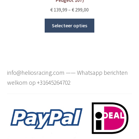
Peugeot 107)
Price
€
139,99
–
€
299,00
range:
This
€ 139,99
Selecteer opties
product
through
has
€ 299,00
multiple
variants.
The
options
info@heliosracing.com —— Whatsapp berichten
may
welkom op +31645264702
be
chosen
on
the
product
page