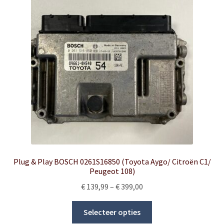
Plug & Play BOSCH 0261S16850 (Toyota Aygo/ Citroën C1/
Peugeot 108)
Price
€
139,99
–
€
399,00
range:
This
€ 139,99
Selecteer opties
product
through