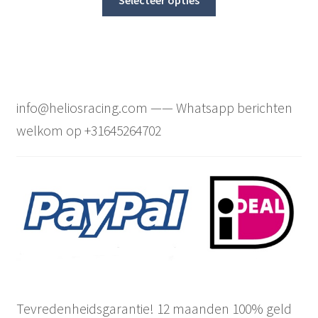
Selecteer opties
product
through
has
€ 300,00
multiple
variants.
The
options
info@heliosracing.com —— Whatsapp berichten
may
welkom op +31645264702
be
chosen
on
the
product
page
Tevredenheidsgarantie! 12 maanden 100% geld