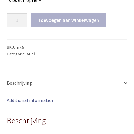
Plug
Toevoegen aan winkelwagen
&
Play
Bosch
8N0906018Q
SKU:
m7.5
Categorie:
Audi
(Audi
TT
132kw)
quantity
Beschrijving
Additional information
Beschrijving