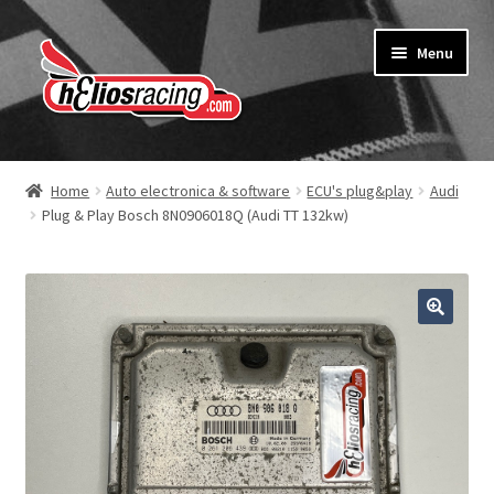
Ga
Ga
Menu
door
naar
naar
de
navigatie
inhoud
Webshop
Home
Auto electronica & software
ECU's plug&play
Audi
Plug & Play Bosch 8N0906018Q (Audi TT 132kw)
Over Helios Racing
Contact opnemen
Subme
Diensten
uitvou
Software service voor garages
Nieuws