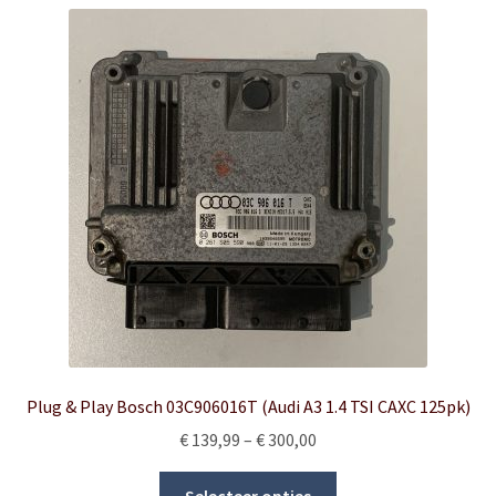
Plug & Play Bosch 03C906016T (Audi A3 1.4 TSI CAXC 125pk)
Price
€
139,99
–
€
300,00
range:
This
€ 139,99