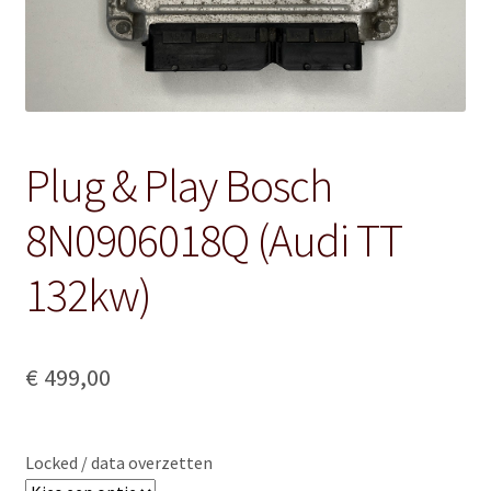
Plug & Play Bosch
8N0906018Q (Audi TT
132kw)
€
499,00
Locked / data overzetten