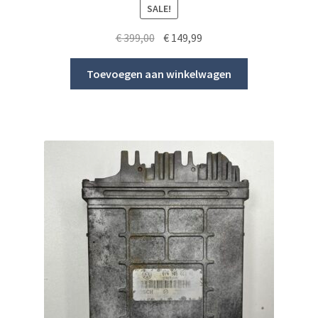
SALE!
Original
Current
€
399,00
€
149,99
price
price
was:
is:
Toevoegen aan winkelwagen
€ 399,00.
€ 149,99.