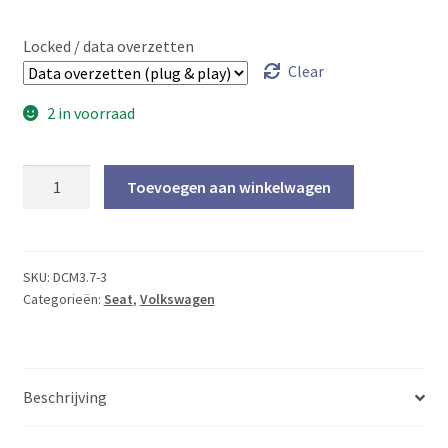
Locked / data overzetten
Clear
2 in voorraad
Plug
Toevoegen aan winkelwagen
&
play
Delphi
03P906021K
SKU:
DCM3.7-3
Categorieën:
Seat
,
Volkswagen
(Ibiza
/
Polo
1.2
Beschrijving
TDI
bluemotion