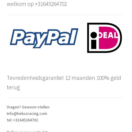
welkom op +31645264702
be
chosen
on
the
product
page
Tevredenheidsgarantie! 12 maanden 100% geld
terug
Vragen? Gewoon stellen
Info@heliosracing.com
tel: +31645264702