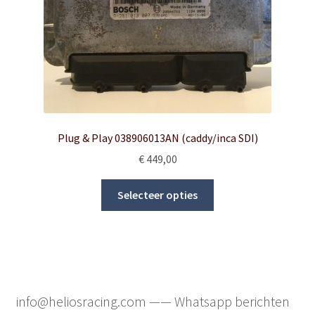
the
product
page
Plug & Play 038906013AN (caddy/inca SDI)
€
449,00
This
Selecteer opties
product
has
multiple
variants.
The
options
info@heliosracing.com —— Whatsapp berichten
may