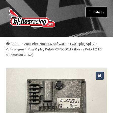
Ga
Ga
Menu
door
naar
naar
de
navigatie
inhoud
Webshop
Home
Auto electronica & software
ECU's plug&play
Volkswagen
Plug & play Delphi 03P906021K (Ibiza / Polo 1.2 TDI
Over Helios Racing
bluemotion CFWA)
Contact opnemen
Subme
Diensten
uitvou
Software service voor garages
Nieuws