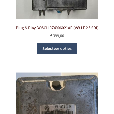
Plug & Play BOSCH 074906021AE (VW LT 2.5 SDI)
€
399,00
This
Selecteer opties
product
has
multiple
variants.
The
options
may
be
chosen
on