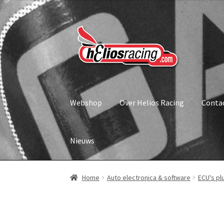
Ga
Ga
door
naar
naar
de
navigatie
inhoud
Webshop
Over Helios Racing
Conta
Nieuws
Home
Auto electronica & software
ECU's pl