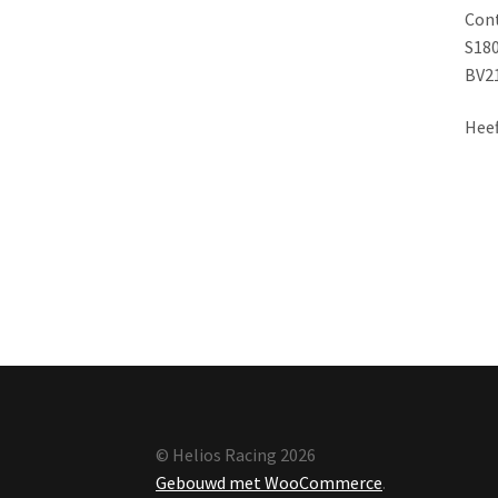
Con
S18
BV2
Heef
© Helios Racing 2026
Gebouwd met WooCommerce
.