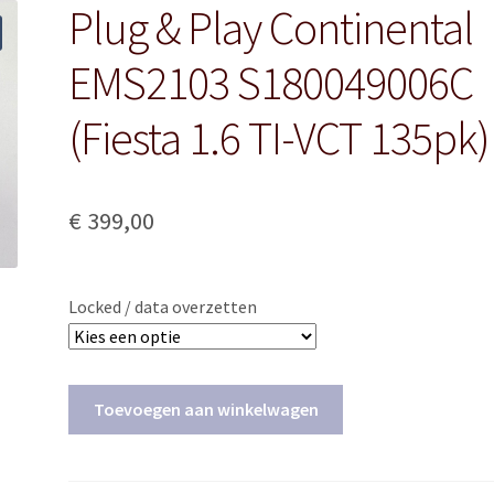
Plug & Play Continental
EMS2103 S180049006C
(Fiesta 1.6 TI-VCT 135pk)
€
399,00
Locked / data overzetten
Plug
Toevoegen aan winkelwagen
&
Play
Continental