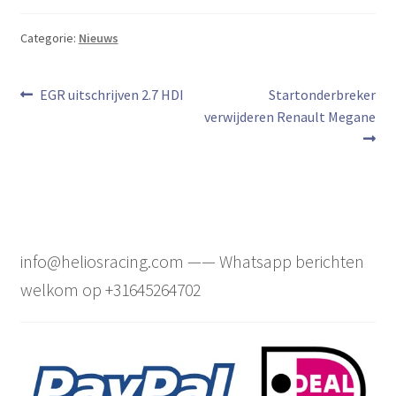
Categorie:
Nieuws
Bericht
Vorig
Volgend
EGR uitschrijven 2.7 HDI
Startonderbreker
bericht:
bericht:
verwijderen Renault Megane
navigatie
info@heliosracing.com —— Whatsapp berichten
welkom op +31645264702