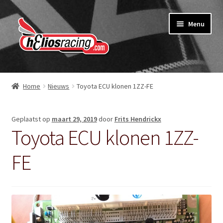
Ga
Ga
Menu
door
naar
naar
de
navigatie
inhoud
Webshop
Home
Nieuws
Toyota ECU klonen 1ZZ-FE
Over Helios Racing
Geplaatst op
maart 29, 2019
door
Frits Hendrickx
Contact opnemen
Toyota ECU klonen 1ZZ-
Subme
Diensten
FE
uitvou
Software service voor garages
Nieuws